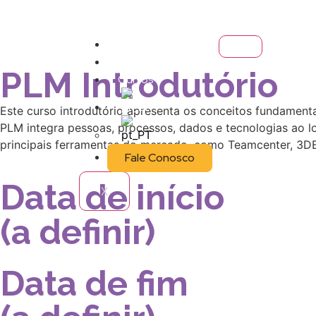
Home
Sobre
PLM Introdutório
Cursos
Este curso introdutório apresenta os conceitos fundamen
PLM integra pessoas, processos, dados e tecnologias ao lo
principais ferramentas do mercado, como Teamcenter, 3DE
Fale Conosco
Data de início
X
(a definir)
Data de fim