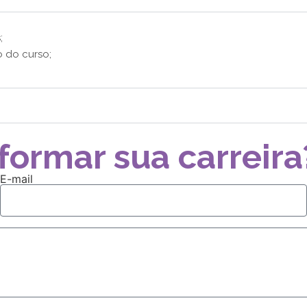
;
o do curso;
formar sua carreira
E-mail